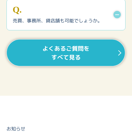
安価にてご提供させていただくため、当社指定の
Q.
デザインのみとなります。背景色は5パターンか
ら選択ができます。
売買、事務所、貸店舗も可能でしょうか。
A.
事務所、貸店舗は対応可能です（弊社仕様範囲内
よくあるご質問を
になります）。売買も可能ですが、間取り図サン
すべて見る
プルにあります、ポータルサイト用の簡易間取り
図になります。
※全戸図面の作成は対応していません。
お知らせ