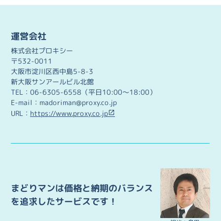
8月11日（木）から8月15日（月）まで夏季休業をいた
だきます。納品・ご連絡等につきましては、8月16日
（火）よりご対応いたします。
運営会社
2022.05.13
株式会社プロキシー
ホームページを一部リニューアルいたしました。
〒532-0011
大阪市淀川区西中島5-8-3
ご利用される皆様にとって使いやすいサイトを目指して
新大阪サンアールビル北館
まいりますので、今後ともどうぞよろしくお願い申し上
TEL：06-6305-6558（平日10:00～18:00）
げます。
E-mail：madoriman@proxy.co.jp
URL：
https://www.proxy.co.jp
2022.05.02
5月3日（火）から5月5日（木）までGWのお休みをいた
だきます。納品・ご連絡等につきましては、5月6日
（金）よりご対応いたします。
2022.01.27
まどりマンは価格と納期のバランス
まどりマンについての記事が
「賃貸トレンド」様
に
掲載されました。
を追求したサービスです！