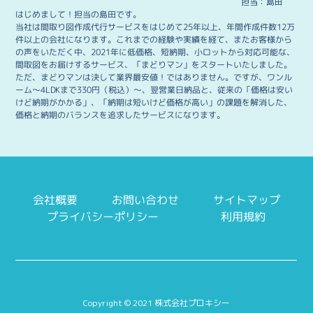
2021.12.13
担当：島田
はじめまして！担当の島田です。
12月29日（水）から1月4日（火）まで年末年始のお休
当社は間取り図作成代行サービスをはじめて25年以上、年間作成件数12万
みをいただきます。納品・ご連絡等につきましては、1
件以上の会社になります。これまでの経験や実績を経て、またお客様から
月5日（水）よりご対応いたします。
の声をいただく中、2021年に低価格、短納期、小ロットから対応可能な、
間取図をお届けするサービス、「まどりマン」をスタートいたしました。
ただ、まどりマンは決して業界最安値！ではありません。ですが、ワンル
2021.12.06
ーム～4LDKまで330円（税込）～、翌営業日納品と、従来の「価格は安い
まどりマンについての記事が
「週刊ビル経営」様
に
けど納期がかかる」、「納期は短いけど価格が高い」の課題を解消した、
価格と納期のバランスを追求したサービスになります。
掲載されました。
2021.11.10
まどりマンについての記事が
「新建ハウジング」様
に掲載されました。
会社概要
お問い合わせ
サイトマップ
2021.11.04
プライバシーポリシー
利用規約
まどりマンについての記事が
「不動産経済オンライ
ン」様
に掲載されました。
2021.09.13
サイトプレオープンいたしました。2021年10月1日よ
Copyright © 2021 株式会社プロキシー
り正式オープン・お申し込み開始となります。