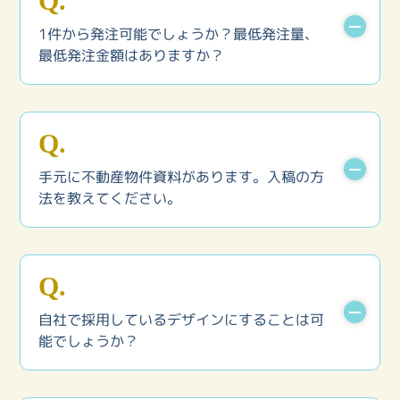
Q.
1件から発注可能でしょうか？最低発注量、
最低発注金額はありますか？
A.
可能です。最低発注量、最低発注金額はありませ
Q.
ん。ただし、事前にチケット※の購入をお願いし
ております。
手元に不動産物件資料があります。入稿の方
法を教えてください。
※チケットの種類（全て税込価格）／3件分1,000円（お試し価
格！一回限り）、20件分7,000円、50件分17,000円、100件分
33,000円
A.
間取り図単価／～4LDK 330円～/1件 5K～戸建て、メゾネッ
ト 660円～/1件（チケット2件分）
新規会員登録完了後、メールにてお客様専用「マ
Q.
イページ」にログインができるIDとパスワードを
お送りいたします。お手元に届き次第、「マイペ
自社で採用しているデザインにすることは可
ージ」よりご入稿いただけます。詳しくは
「ご利
能でしょうか？
用の流れ」
をご覧ください。
A.